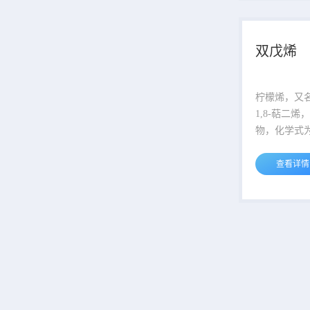
体 闪点：8 ℃ 溶解性：不溶于
水，微溶于乙醇 用途：
工业溶剂 ...
双戊烯
柠檬烯，又
1,8-萜二
物，化学式为
天然的功能
剂，也可用于有
查看详情
名：柠檬烯 外文名：Cinene 别
名：苧烯（读音
写做“苎烯”）
二烯 化学式：C10H16 分子量：
136.234 CAS登录号：138-86-3
EINECS登录号
点：-95.5 ℃.