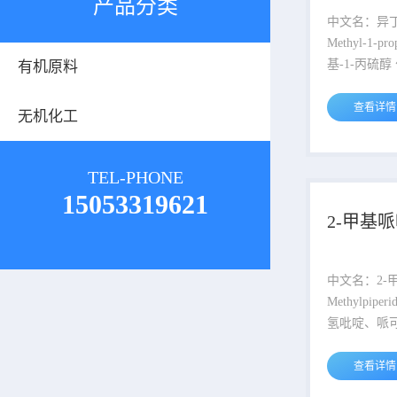
产品分类
中文名：异丁硫醇 外
Methyl-1-propane
基-1-丙硫醇 化学式：C4H10S 分
有机原料
子量：90.187 CAS登录号：51
44-0 EINECS登录号：208-162-6
查看详情
无机化工
熔点：-145 ℃ 沸点：87 至 8
水溶性：微溶 密度：0.831 g
外观：无色液体 闪点：-9
TEL-PHONE
用途：主要
15053319621
剂，也...
2-甲基
中文名：2-甲基哌啶
Methylpiperidine 别名
氢吡啶、哌可啉 化
C6H13N 分子量：99.174 CAS登
录号：109-05-7 EINE
查看详情
号：203-642-1 熔点：-4.2