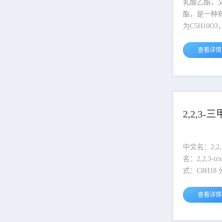
乳酸乙酯，又
酯，是一种
为C5H10
与水混溶，
类、酮类、
查看详情
于调配苹果
等食用香精
酒等酒用香
素酯、树脂、
文名：乳酸乙酯 外文名：e
2,2,3
lactate 别名：2-羟基丙酸乙酯 化
学式：C5H10O3 
118.131 ...
中文名：2,2,
名：2,2,3-trime
式：C8H18 分子量：114.229
CAS登录号：564-0
登录号：209-266-4 熔
查看详情
℃ 沸点：110 ℃ 水溶性：不溶
密度：0.72 g/cm 外