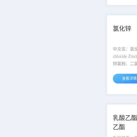
点：118 至 119 ℃
密度：0.844 g/cm 
体 闪点：8.3 ℃ 用途：主要用作
有机合成中间体
氯化锌
中文名：氯化锌 外文名：
chloride Zinc(II) chloride 别名：
锌氯粉、二氯化锌
ZnCl2 分子量：136.3 CAS登录
号：7646-85-7 熔点：290 
查看详情
点：732 ℃ 水溶性：易溶，易溶
于水，溶于甲醇
2.91 g/cm 外观：白色粒状结晶
或结晶粉末 应用：用作防染料、
催化剂、收敛.
乳酸乙酯 2-羟基丙
乙酯