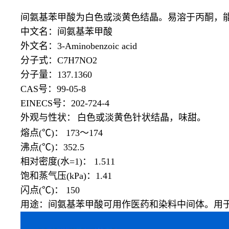
间氨基苯甲酸为白色或淡黄色结晶。易溶于丙酮，
中文名：间氨基苯甲酸
外文名：
3-Aminobenzoic acid
分子式：
C7H7NO2
分子量：
137.1360
CAS号：99-05-8
EINECS号：202-724-4
外观与性状：
白色或淡黄色针状结晶，味甜。
熔点
(℃)： 173～174
沸点
(℃)：352.5
相对密度
(水=1)： 1.511
饱和蒸气压
(kPa)：1.41
闪点
(℃)： 150
用途：间氨基苯甲酸可用作医药和染料中间体。用