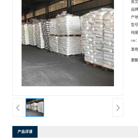
英
品
产
型
纯
cas
发
更
产品详请