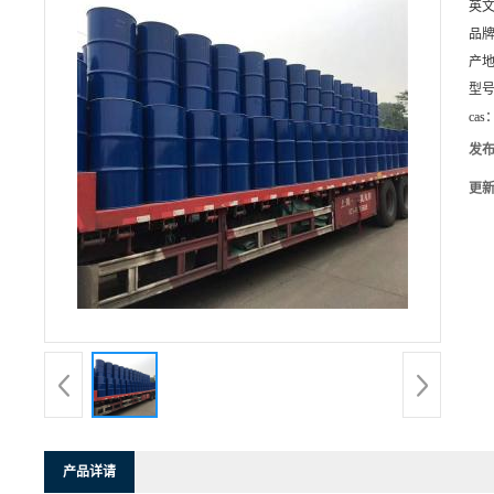
英
品
产
型
cas
发
更
产品详请