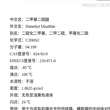
中文名：二甲基二硫醚
外文名：Dimethyl Disulfide
别名：二硫化二甲基、二甲二硫、甲基化二硫
化学式：C2H6S2
分子量：94.199
CAS登录号：624-92-0
EINECS登录号：210-871-0
熔点：-85 ℃
沸点：109 ℃
水溶性：不溶
密度：1.0625 g/cm3
外观：无色至浅黄色液体
闪点：24 ℃
用途：用于合成有机磷杀虫剂倍硫磷，螨胺磷的中间体对