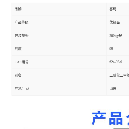
品牌
喜玛
产品等级
优级品
包装规格
200kg/桶
99
纯度
624-92-0
CAS编号
别名
二硫化二甲
产地/厂商
山东