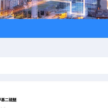
甲基二硫醚