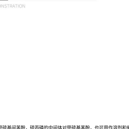
甲硫基间苯酚，硫丙磷的中间体对甲硫基苯酚，也可用作溶剂和