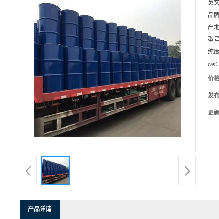
英
品
产
型
纯
cas
价
发
更
产品详请