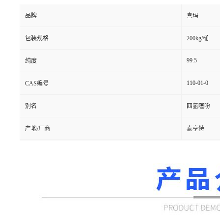
品牌
喜玛
包装规格
200kg/桶
99.5
纯度
110-01-0
CAS编号
别名
四氢噻吩
产地/厂商
泰亨特