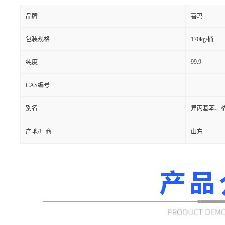
品牌
喜玛
包装规格
170kg/桶
99.9
纯度
CAS编号
别名
异丙基苯、
产地/厂商
山东