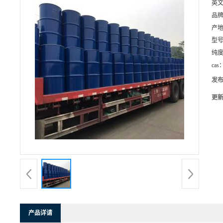
英
品
产
型
纯
cas
发
更
产品详请