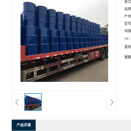
英
品
产
型
纯
cas
发
更
产品详请