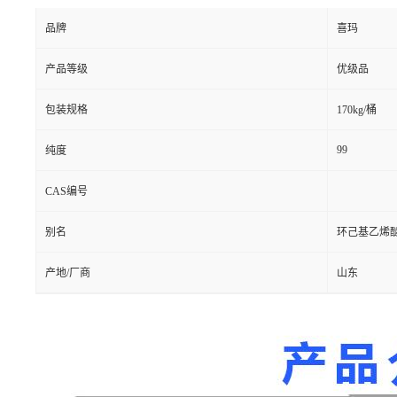
品牌
喜玛
产品等级
优级品
包装规格
170kg/桶
99
纯度
CAS编号
别名
环己基乙烯
产地/厂商
山东