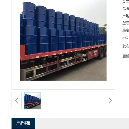
英
品
产
型
纯
cas
发
更
产品详请