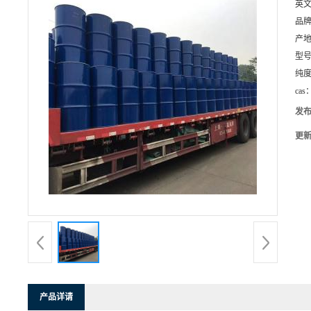
英
品
产
型
纯
cas
发
更
产品详请