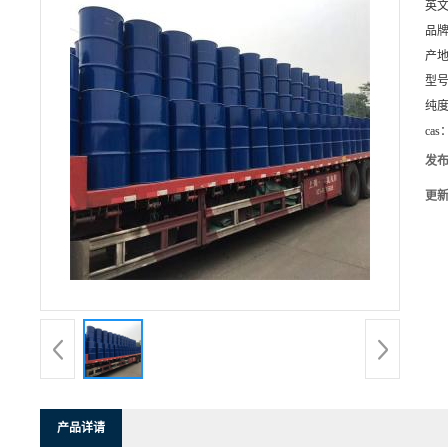
英
品
产
型
纯
cas
发
更
产品详请