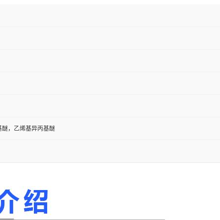
基醚，乙烯基异丙基醚