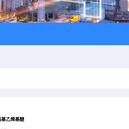
丙基乙烯基醚