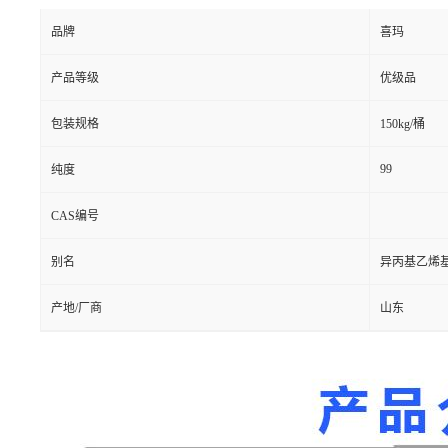
品牌
喜玛
产品等级
优级品
包装规格
150kg/桶
99
纯度
CAS编号
别名
异丙基乙烯
产地/厂商
山东