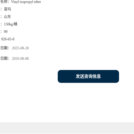
文名称：
Vinyl isopropyl ether
牌：
喜玛
地：
山东
号：
150kg/桶
度：
99
：
926-65-8
布日期：
2025-08-28
新日期：
2026-08-08
发送咨询信息