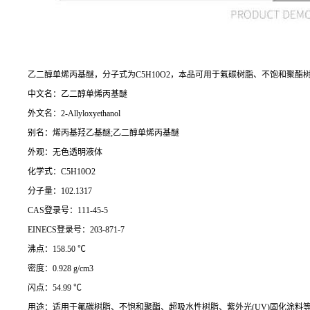
乙二醇单烯丙基醚，分子式为
C5H10O2，本品可用于氟碳树脂、不饱和聚酯
中文名：乙二醇单烯丙基醚
外文名：
2-Allyloxyethanol
别名：烯丙基羟乙基醚
;乙二醇单烯丙基醚
外观：无色透明液体
化学式：
C5H10O2
分子量：
102.1317
CAS登录号：111-45-5
EINECS登录号：203-871-7
沸点：
158.50 ℃
密度：
0.928 g/cm3
闪点：
54.99 ℃
用途：适用于氟碳树脂、不饱和聚酯、超吸水性树脂、紫外光
(UV)固化涂料