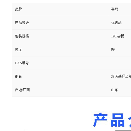
品牌
喜玛
产品等级
优级品
包装规格
190kg/桶
99
纯度
CAS编号
别名
烯丙基羟乙
产地/厂商
山东