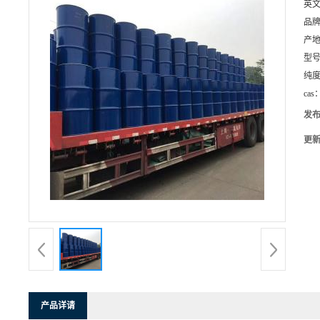
英
品
产
型
纯
cas
发
更
产品详请