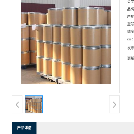
英
品
产
型
纯
cas
发
更
产品详请