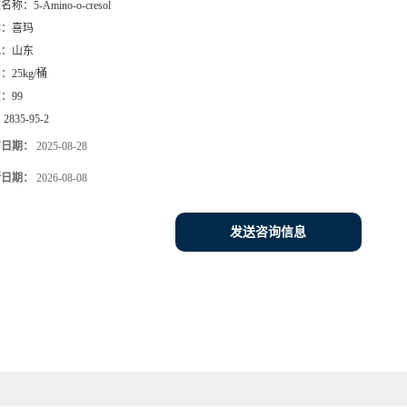
文名称：
5-Amino-o-cresol
牌：
喜玛
地：
山东
号：
25kg/桶
度：
99
：
2835-95-2
布日期：
2025-08-28
新日期：
2026-08-08
发送咨询信息