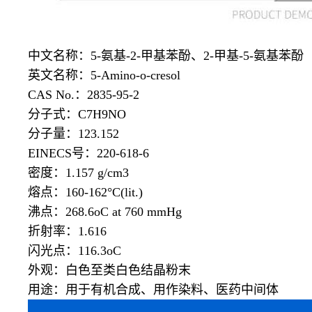
中文名称：
5-氨基-2-甲基苯酚、2-甲基-5-氨基苯酚
英文名称：
5-Amino-o-cresol
CAS No.：2835-95-2
分子式：
C7H9NO
分子量：
123.152
EINECS号：220-618-6
密度：
1.157 g/cm3
熔点：
160-162°C(lit.)
沸点：
268.6oC at 760 mmHg
折射率：
1.616
闪光点：
116.3oC
外观：白色至类白色结晶粉末
用途：用于有机合成、用作染料、医药中间体