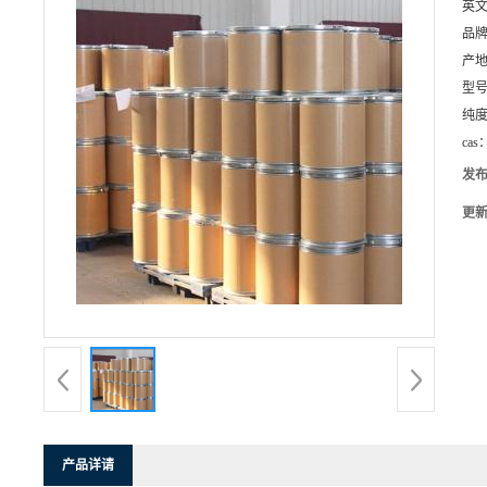
英
品
产
型
纯
cas
发
更
产品详请