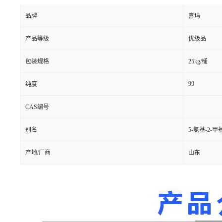
品牌
喜玛
产品等级
优级品
包装规格
25kg/桶
99
纯度
CAS编号
别名
5-氨基-2-
产地/厂商
山东