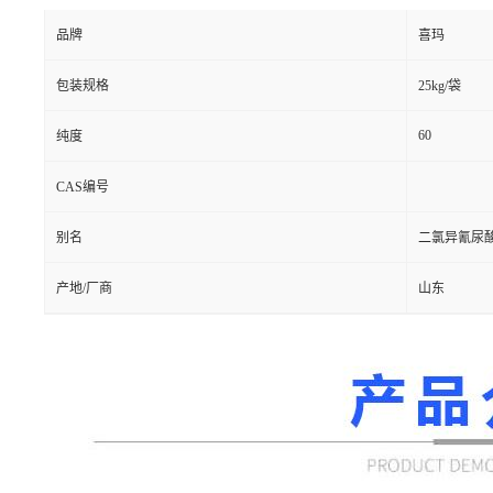
品牌
喜玛
包装规格
25kg/袋
60
纯度
CAS编号
别名
二氯异氰尿酸
产地/厂商
山东