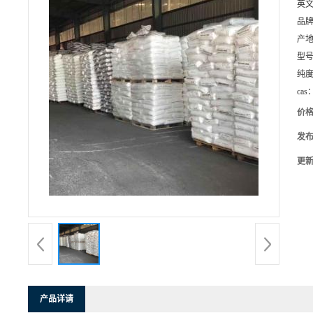
英
品
产
型
纯
cas
价
发
更
产品详请