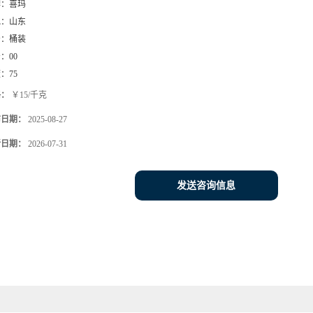
牌：
喜玛
地：
山东
号：
桶装
号：
00
度：
75
格：
￥15/千克
布日期：
2025-08-27
新日期：
2026-07-31
发送咨询信息