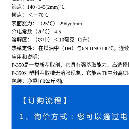
沸点：
140~145(2mm)℃
倾点：
＜－
70℃
表面涨力：（
25℃） 29dyn/mm
介电常数（
20℃） 4.5
溶解度：（水中）
＜
10毫克（1升）
热稳定性：
在煤油中（
1M）与6N HNO380℃，
应用和说明：
P-350是一类新萃取剂，它具有强萃取能力、高
P-350对塑料萃取槽无溶胀现象，它能从Th中分离
包装：净重
180公斤/桶。