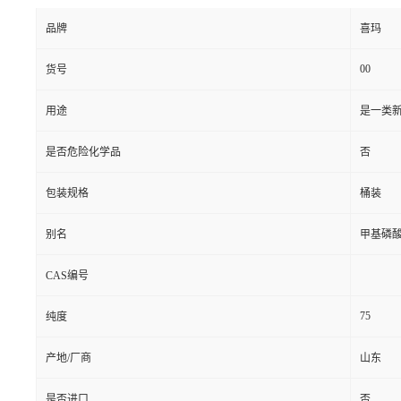
品牌
喜玛
00
货号
用途
是一类
是否危险化学品
否
包装规格
桶装
别名
甲基磷
CAS编号
75
纯度
产地/厂商
山东
是否进口
否