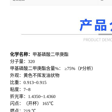
化学名称：
甲基磷酸二甲庚酯
分子量：
320
甲基磷酸二甲庚酯含量
%： ≥75%（P分析）
外观：黄色不挥发油状物
比重：
0.913~0.915
粘度：
7~8
折光率：
1.4350~1.4360
闪点：（开杯）
165℃
燃点：
219 ℃