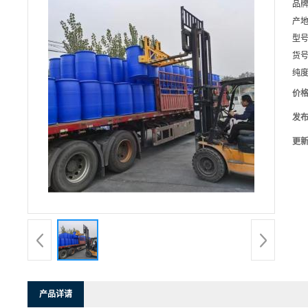
品
产
型
货
纯
价
发
更
产品详请