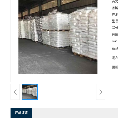
英
品
产
型
货
纯
cas
价
发
更
产品详请