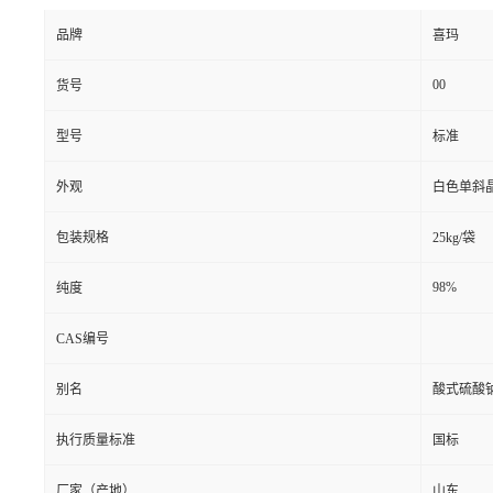
品牌
喜玛
00
货号
型号
标准
外观
白色单斜
包装规格
25kg/袋
98%
纯度
CAS编号
别名
酸式硫酸
执行质量标准
国标
厂家（产地）
山东