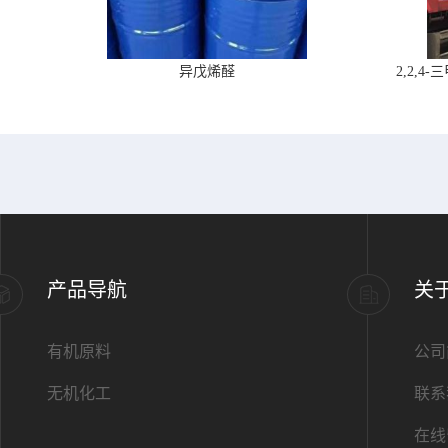
异戊烯醛
2,2,
产品导航
关
有机原料
公司
无机化工
联系
在线