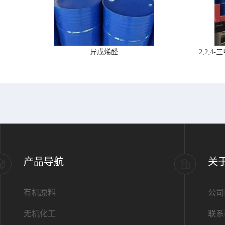
异戊烯醛
2,2,
产品导航
关
有机原料
公司
无机化工
联系