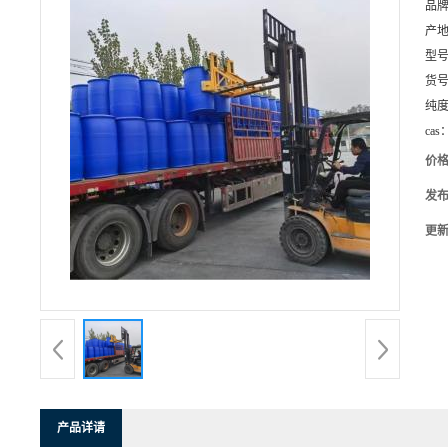
品
产
型
货
纯
cas
价
发
更
产品详请