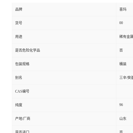
品牌
喜玛
00
货号
用途
稀有金
是否危险化学品
否
包装规格
桶装
别名
三辛/癸
CAS编号
96
纯度
产地/厂商
山东
是否进口
否