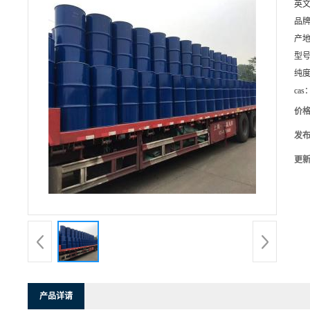
英
品
产
型
纯
cas
价
发
更
产品详请