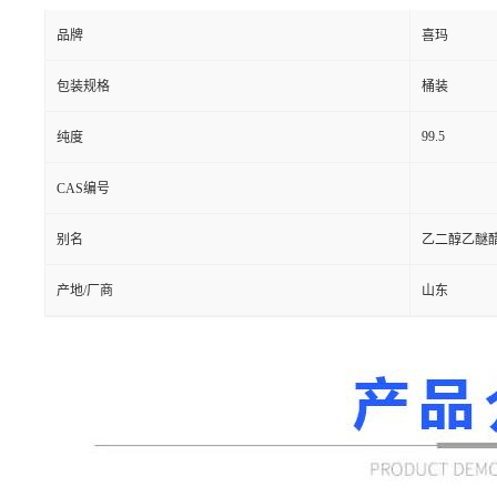
品牌
喜玛
包装规格
桶装
99.5
纯度
CAS编号
别名
乙二醇乙醚醋
产地/厂商
山东