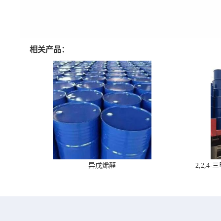
相关产品：
异戊烯醛
2,2,