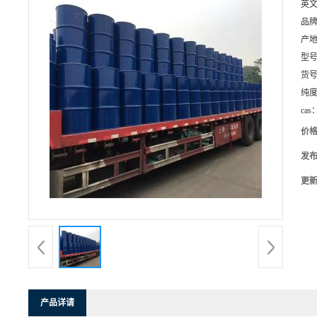
英
品
产
型
货
纯
cas
价
发
更
产品详请