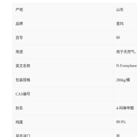
产地
山东
品牌
喜玛
00
货号
用途
用于天然气
N-Formylmor
英文名称
包装规格
200kg/桶
CAS编号
别名
4-吗啉甲醛
99.9%
纯度
是否进口
否