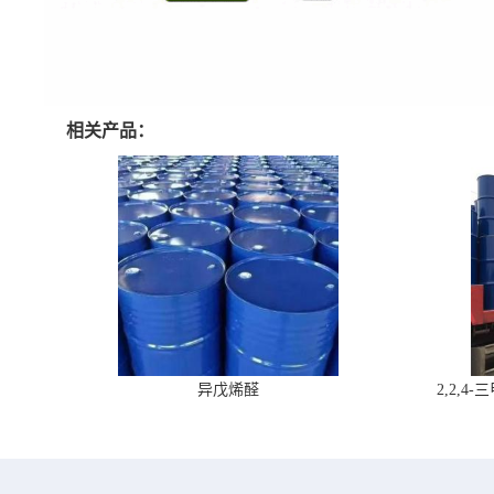
相关产品：
异戊烯醛
2,2,