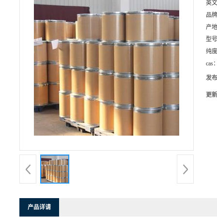
英
品
产
型
纯
cas
发
更
产品详请