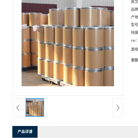
英
品
产
型
纯
cas
发
更
产品详请