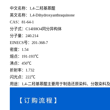
中文名称：
1,4-二羟基蒽醌
英文名称：
1,4-Dihydroxyanthraquinone
CAS：81-64-1
分子式：
C14H8O4同分异构体
分子量：
240.214
EINECS号：201-368-7
密度：
1.54
熔点：
191-193℃
沸点：
450℃
折射率：
1.732
闪光点：
222℃
用途：
1,4-二羟基蒽醌主要用于制造还原染料、分散染料