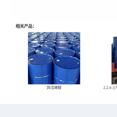
相关产品：
异戊烯醛
2,2,