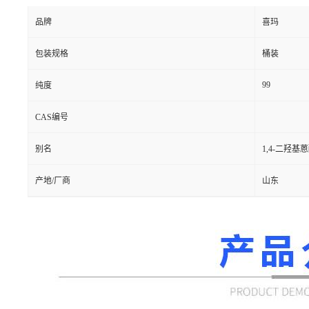
品牌
喜玛
包装规格
桶装
99
纯度
CAS编号
别名
1,4-二羟基
产地/厂商
山东