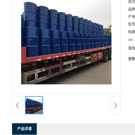
英
品
产
型
纯
cas
发
更
产品详请