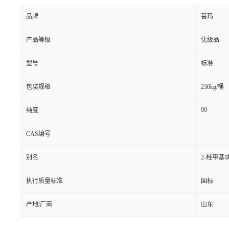
品牌
喜玛
产品等级
优级品
型号
标准
包装规格
230kg/桶
99
纯度
CAS编号
别名
2-羟甲基
执行质量标准
国标
产地/厂商
山东