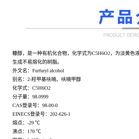
糠醇，是一种有机化合物，化学式为
C5H6O2，为淡
生成不易熔化的树脂。
外文名：
Furfuryl alcohol
别名：
2-羟甲基呋喃、呋喃甲醇
化学式：
C5H6O2
分子量：
98.0999
CAS登录号：98-00-0
EINECS登录号：202-626-1
熔点：
-29 ℃
沸点：
170 ℃