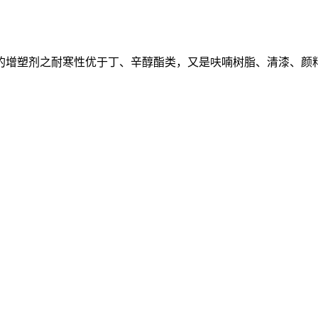
的增塑剂之耐寒性优于丁、辛醇酯类，又是呋喃树脂、清漆、颜