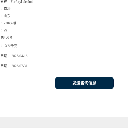
文名称：
Furfuryl alcohol
牌：
喜玛
地：
山东
号：
230kg/桶
度：
99
：
98-00-0
格：
￥5/千克
布日期：
2025-04-16
新日期：
2026-07-31
发送咨询信息