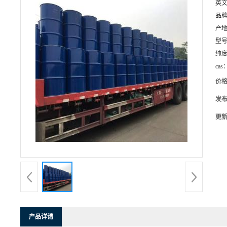
英
品
产
型
纯
cas
价
发
更
产品详请