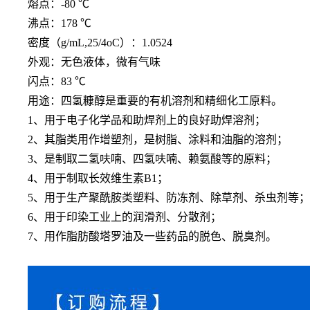
熔点：
-80 ℃
沸点：
178 ℃
密度（
g/mL,25/4oC）：1.0524
外观：无色液体，微有气味
闪点：
83 ℃
用途：四氢糠醇是重要的有机溶剂和精细化工原料。
1、用于电子化学品和助焊剂上的良好助焊溶剂；
2、其脂类用作增塑剂，是树脂、涂料和油脂的溶剂；
3、是制取二氢呋喃、四氢呋喃、赖氨酸等的原料；
4、用于制取长效维生素B1；
5、用于生产聚酰胺类塑料、防冻剂、除草剂、杀虫剂等；
6、用于印染工业上的润滑剂、分散剂；
7、用作脂肪酸塔罗油及一些药品的脱色、脱臭剂。