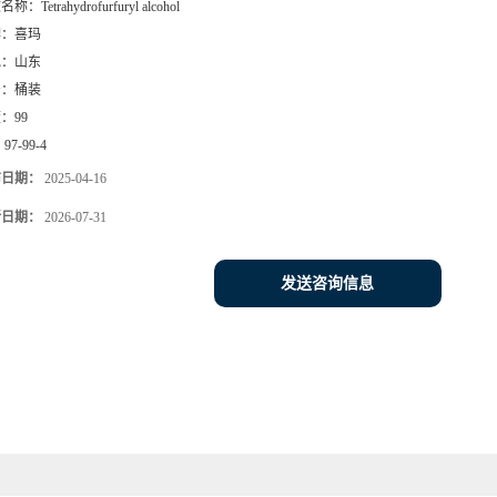
文名称：
Tetrahydrofurfuryl alcohol
牌：
喜玛
地：
山东
号：
桶装
度：
99
：
97-99-4
布日期：
2025-04-16
新日期：
2026-07-31
发送咨询信息