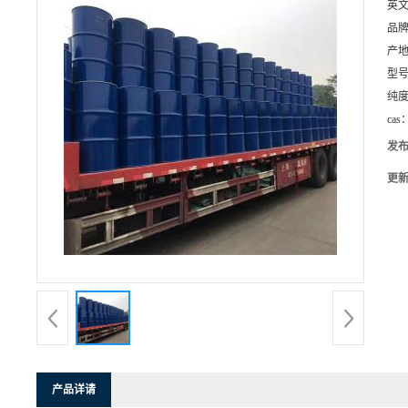
英
品
产
型
纯
cas
发
更
产品详请