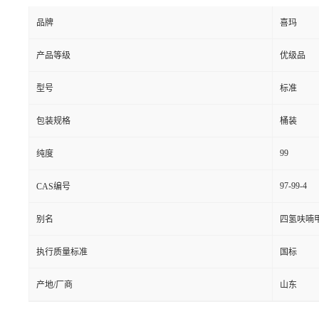
品牌
喜玛
产品等级
优级品
型号
标准
包装规格
桶装
99
纯度
97-99-4
CAS编号
别名
四氢呋喃甲
执行质量标准
国标
产地/厂商
山东