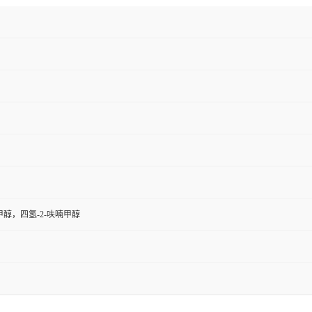
醇，四氢-2-呋喃甲醇