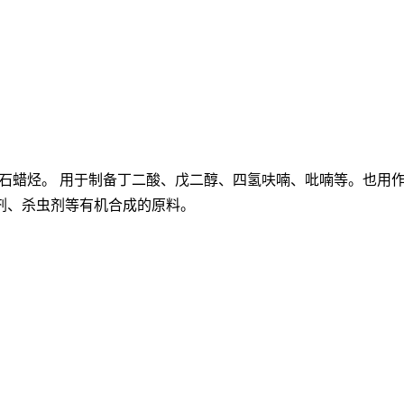
于石蜡烃。 用于制备丁二酸、戊二醇、四氢呋喃、吡喃等。也用
剂、杀虫剂等有机合成的原料。