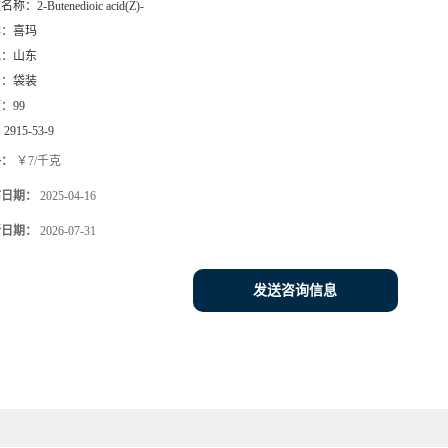
文名称：
2-Butenedioic acid(Z)-
牌：
喜玛
地：
山东
号：
袋装
度：
99
：
2915-53-9
格：
￥7/千克
布日期：
2025-04-16
新日期：
2026-07-31
发送咨询信息