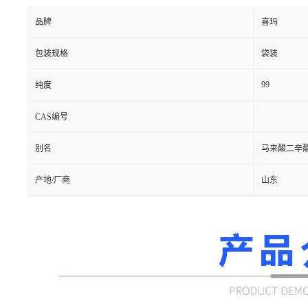
品牌
喜玛
包装规格
袋装
99
纯度
CAS编号
别名
马来酸二辛
产地/厂商
山东