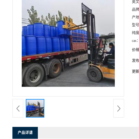
英
品
产
型
纯
cas
价
发
更
产品详请