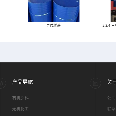
异戊烯醛
2,2,
产品导航
关
有机原料
公司
无机化工
联系