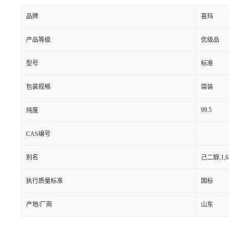
品牌
喜玛
产品等级
优级品
型号
标准
包装规格
袋装
99.5
纯度
CAS编号
别名
己二醇,1,
执行质量标准
国标
产地/厂商
山东