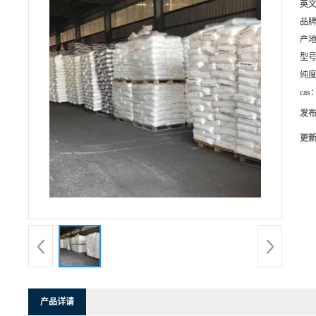
英
品
产
型
纯
cas
发
更
产品详请