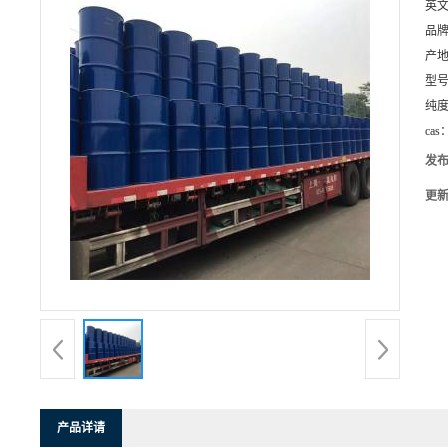
英
品
产
型
纯
cas
发
更
产品详请