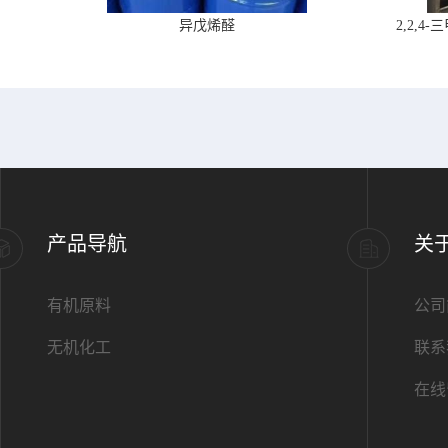
异戊烯醛
2,2,
产品导航
关
有机原料
公司
无机化工
联系
在线