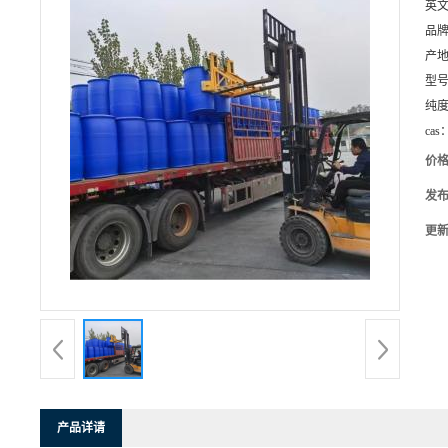
英
品
产
型
纯
cas
价
发
更
产品详请