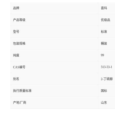
品牌
喜玛
产品等级
优级品
型号
标准
包装规格
桶装
99
纯度
513-53-1
CAS编号
别名
2-丁硫醇
执行质量标准
国标
产地/厂商
山东