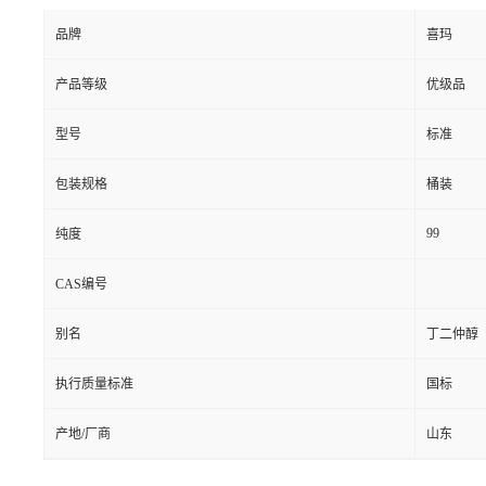
品牌
喜玛
产品等级
优级品
型号
标准
包装规格
桶装
99
纯度
CAS编号
别名
丁二仲醇
执行质量标准
国标
产地/厂商
山东