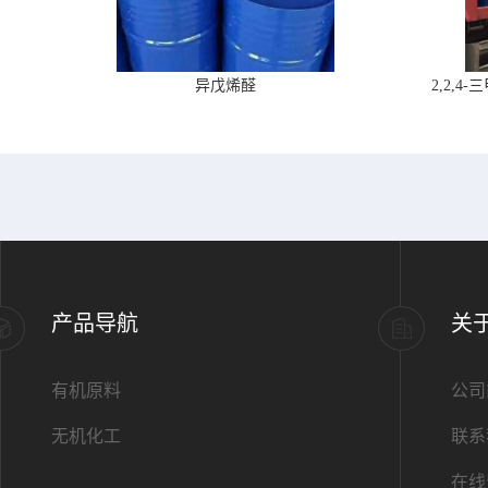
异戊烯醛
2,2,
产品导航
关
有机原料
公司
无机化工
联系
在线