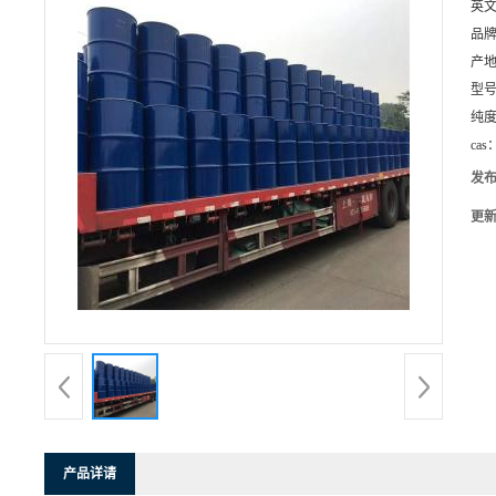
英
品
产
型
纯
cas
发
更
产品详请