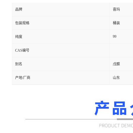
品牌
喜玛
包装规格
桶装
99
纯度
CAS编号
别名
戊醛
产地/厂商
山东