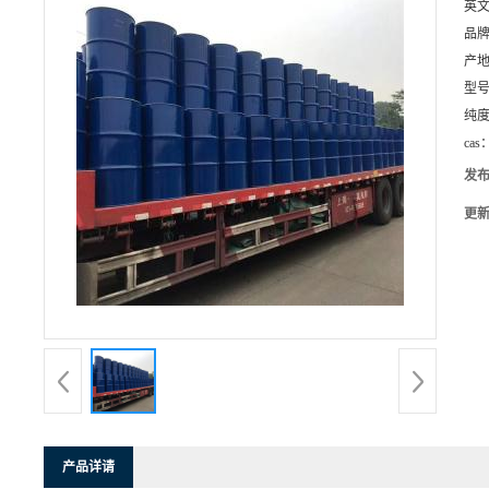
英
品
产
型
纯
cas
发
更
产品详请