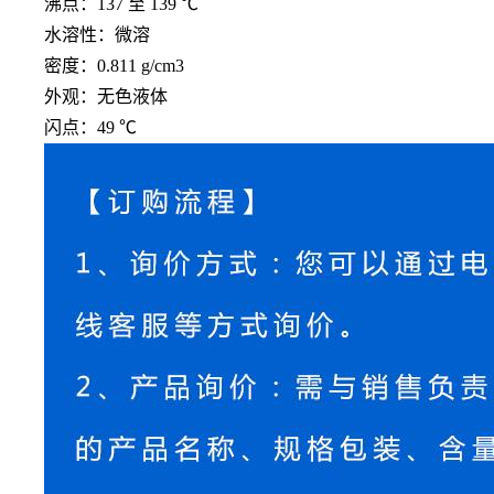
沸点：
137 至 139 ℃
水溶性：微溶
密度：
0.811 g/cm3
外观：无色液体
闪点：
49 ℃