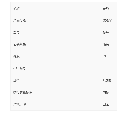
品牌
喜玛
产品等级
优级品
型号
标准
包装规格
桶装
99.5
纯度
CAS编号
别名
1-戊醇
执行质量标准
国标
产地/厂商
山东