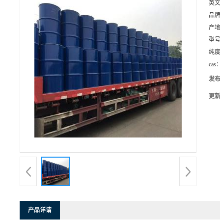
英
品
产
型
纯
cas
发
更
产品详请