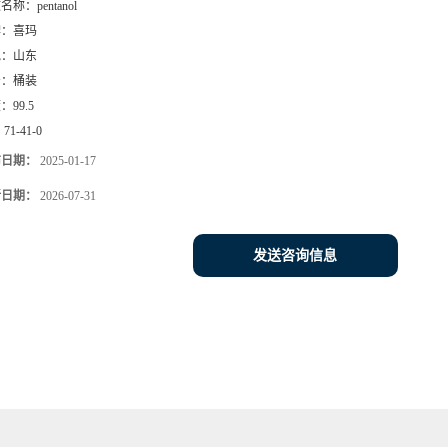
文名称：
pentanol
牌：
喜玛
地：
山东
号：
桶装
度：
99.5
：
71-41-0
布日期：
2025-01-17
新日期：
2026-07-31
发送咨询信息