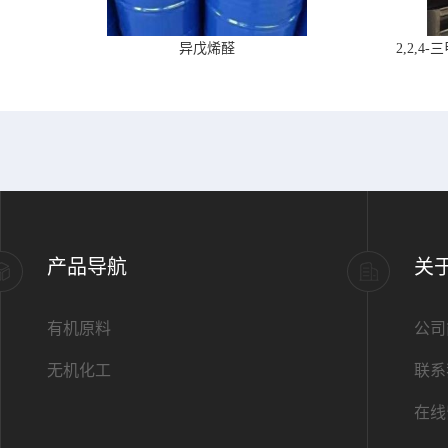
异戊烯醛
2,2,
产品导航
关
有机原料
公司
无机化工
联系
在线