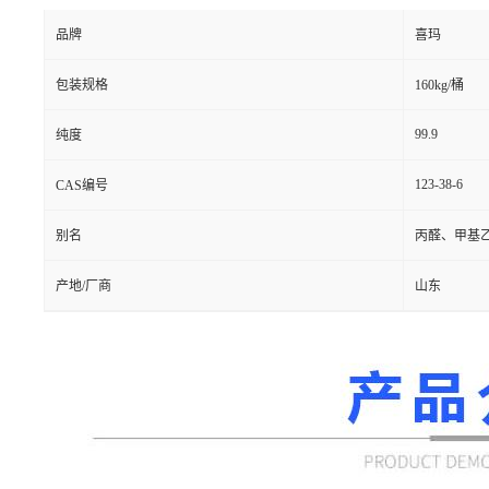
品牌
喜玛
包装规格
160kg/桶
99.9
纯度
123-38-6
CAS编号
别名
丙醛、甲基
产地/厂商
山东