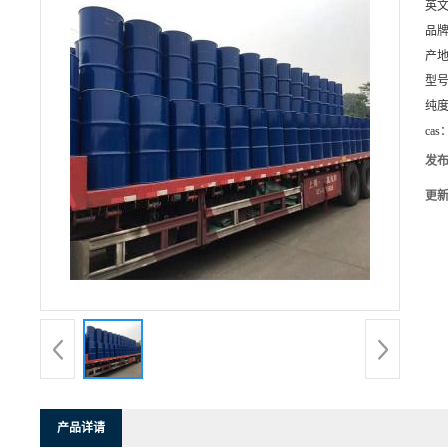
英
品
产
型
纯
cas
发
更
产品详请