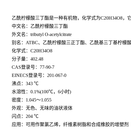
乙酰柠檬酸三丁酯是一种有机物，化学式为
C20H34
中文名：乙酰柠檬酸三丁酯
外文名：
tributyl O-acetylcitrate
别名：
ATBC、乙酰柠檬酸三正丁酯、乙酰基三丁基柠檬
化学式：
C20H34O8
分子量：
402.48
CAS登录号：77-90-7
EINECS登录号：201-067-0
沸点：
343 ℃
水溶性：
0.1%(100℃，6小时)
密度：
1.045～1.055
外观：无色、无味的油状液体
闪点：
204 ℃
应用：可用作聚氯乙烯，纤维素树脂和合成橡胶的增塑剂