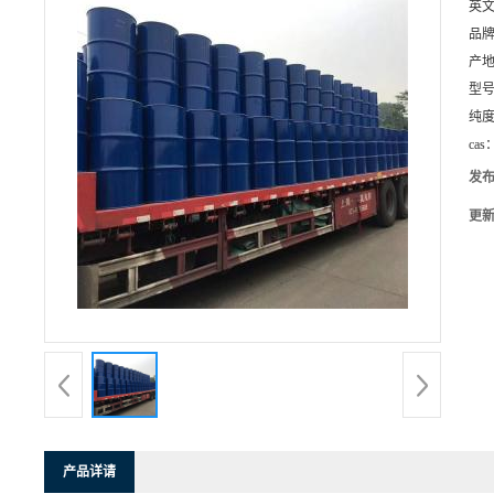
英
品
产
型
纯
cas
发
更
产品详请