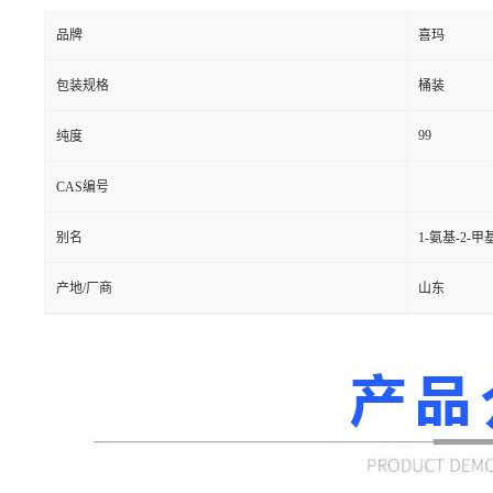
品牌
喜玛
包装规格
桶装
99
纯度
CAS编号
别名
1-氨基-2-
产地/厂商
山东