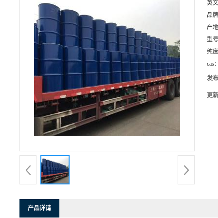
英
品
产
型
纯
cas
发
更
产品详请