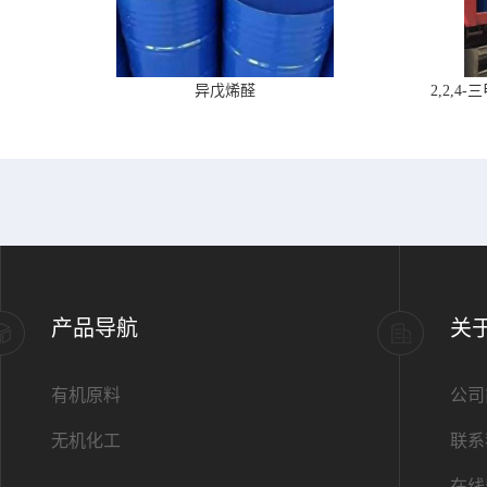
异戊烯醛
2,2,
产品导航
关
有机原料
公司
无机化工
联系
在线