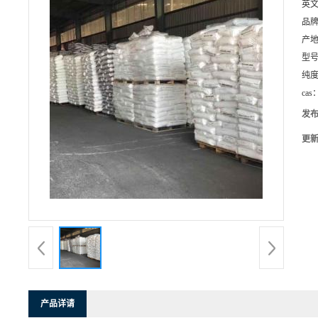
英
品
产
型
纯
cas
发
更
产品详请