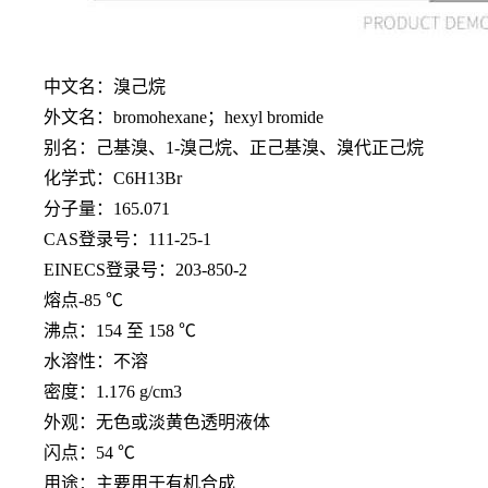
中文名：溴己烷
外文名：
bromohexane；hexyl bromide
别名：己基溴、
1-溴己烷、正己基溴、溴代正己烷
化学式：
C6H13Br
分子量：
165.071
CAS登录号：111-25-1
EINECS登录号：203-850-2
熔点
-85 ℃
沸点：
154 至 158 ℃
水溶性：不溶
密度：
1.176 g/cm3
外观：无色或淡黄色透明液体
闪点：
54 ℃
用途：主要用于有机合成