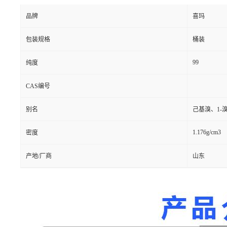
品牌
喜玛
包装规格
桶装
99
纯度
CAS编号
别名
己基溴、1-
1.176g/cm3
密度
产地/厂商
山东