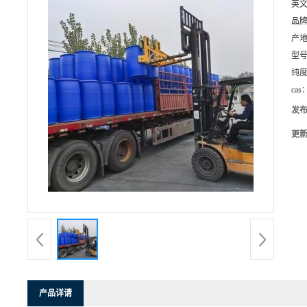
英
品
产
型
纯
cas
发
更
产品详请