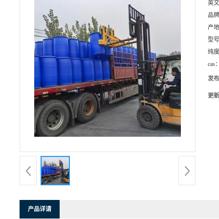
英
品
产
型
纯
cas
发
更
产品详请