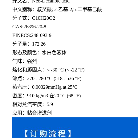
外文名：
Neo-Decanoic acid
中文别称：叔癸酸
; 2-乙基-2,5-二甲基己酸
分子式：
C10H20O2
CAS:26896-20-8
EINECS:248-093-9
分子量：
172.26
形态及颜色：水白色液体
气味：强烈
熔化和凝固点：
< -30 °C (< -22 °F)
沸点：
270 - 280 °C (518 - 536 °F)
蒸汽压：
0.00329mmHg at 25°C
密度：
910 kg/m3 在20 °C (68 °F)
相对蒸汽密度：
5.9
应用：粘合增进剂