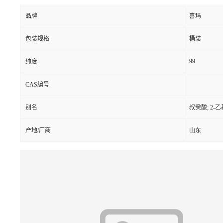
品牌
喜玛
包装规格
桶装
99
纯度
CAS编号
别名
叔癸酸; 2-乙
产地/厂商
山东