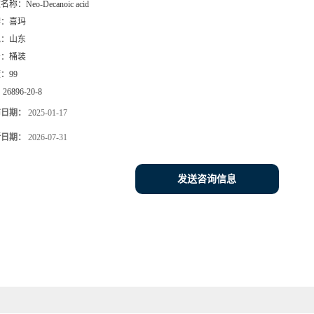
文名称：
Neo-Decanoic acid
牌：
喜玛
地：
山东
号：
桶装
度：
99
：
26896-20-8
布日期：
2025-01-17
新日期：
2026-07-31
发送咨询信息