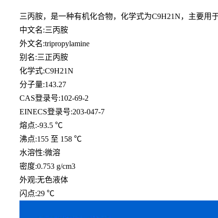
三丙胺，是一种有机化合物，化学式为
C9H21N，主
中文名
:三丙胺
外文名
:tripropylamine
别名
:三正丙胺
化学式
:C9H21N
分子量
:143.27
CAS登录号:102-69-2
EINECS登录号:203-047-7
熔点
:-93.5 ℃
沸点
:155 至 158 ℃
水溶性
:微溶
密度
:0.753 g/cm3
外观
:无色液体
闪点
:29 ℃