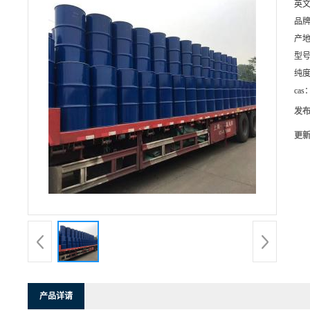
英
品
产
型
纯
cas
发
更
产品详请