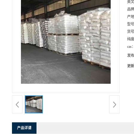
英
品
产
型
货
纯
cas
发
更
产品详请