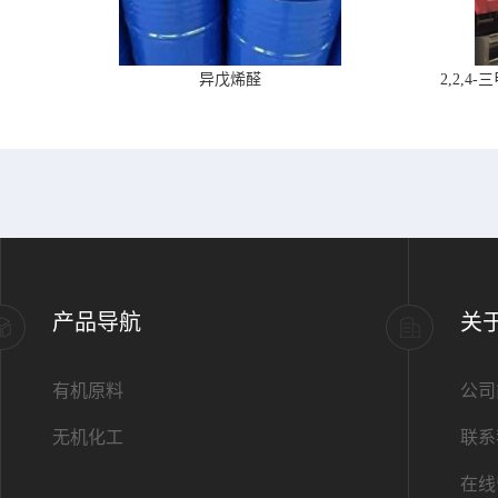
异戊烯醛
2,2,
产品导航
关
有机原料
公司
无机化工
联系
在线