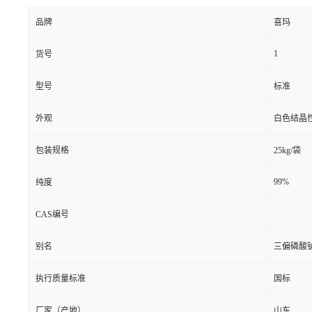
品牌
喜玛
1
货号
型号
标准
外观
白色结晶
包装规格
25kg/袋
99%
纯度
CAS编号
别名
三偏磷酸
执行质量标准
国标
厂家（产地）
山东