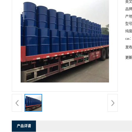
英
品
产
型
纯
cas
发
更
产品详请