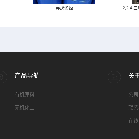
异戊烯醛
2,2,
产品导航
关
有机原料
公司
无机化工
联系
在线