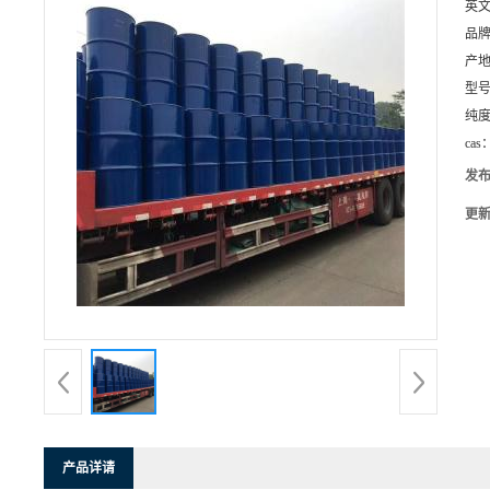
英
品
产
型
纯
cas
发
更
产品详请