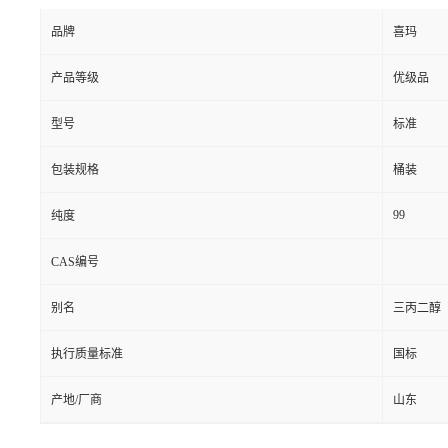
品牌
喜玛
产品等级
优级品
型号
标准
包装规格
桶装
99
纯度
CAS编号
别名
三丙二醇
执行质量标准
国标
产地/厂商
山东