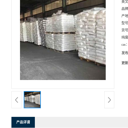
英
品
产
型
货
纯
cas
发
更
产品详请