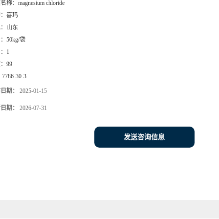
文名称：
magnesium chloride
牌：
喜玛
地：
山东
号：
50kg/袋
号：
1
度：
99
：
7786-30-3
布日期：
2025-01-15
新日期：
2026-07-31
发送咨询信息