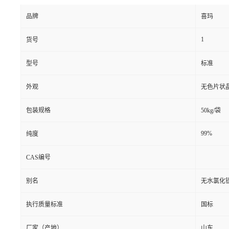
品牌
喜玛
1
货号
型号
标准
外观
无色片状
包装规格
50kg/袋
99%
纯度
CAS编号
别名
无水氯化
执行质量标准
国标
厂家（产地）
山东