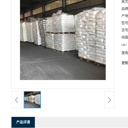
英
品
产
型
货
纯
cas
发
更
产品详请