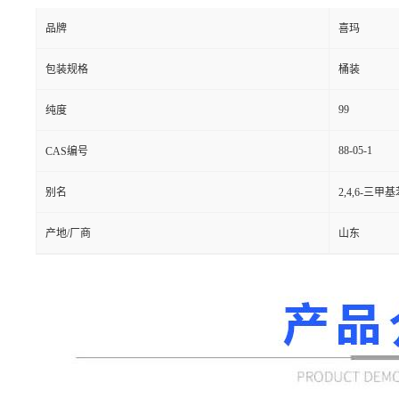
品牌
喜玛
包装规格
桶装
99
纯度
88-05-1
CAS编号
别名
2,4,6-三甲
产地/厂商
山东