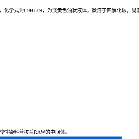
合物，化学式为C9H13N，为淡黄色油状液体，微溶于四氯化碳，
酸性染料普拉兰RAW的中间体。