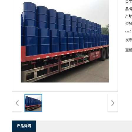
英
品
产
型
cas
发
更
产品详请