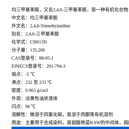
均三甲基苯胺，又名
2,4,6-三甲基苯胺，是一种有机化
中文名：均三甲基苯胺
外文名：
2,4,6-Trimethylaniline
别名：
2,4,6-三甲基苯胺
化学式：
C9H13N
分子量：
135.206
CAS登录号：88-05-1
EINECS登录号：201-794-3
熔点：
-5 ℃
沸点：
232 至 233 ℃
密度：
0.963 g/cm3
外观：淡黄色油状液体
闪点：
96 ℃
溶解性：微溶于四氯化碳，易溶于丙酮等有机溶剂
用途：主要用于合成染料，是弱酸艳蓝
RAW的中间体，弱