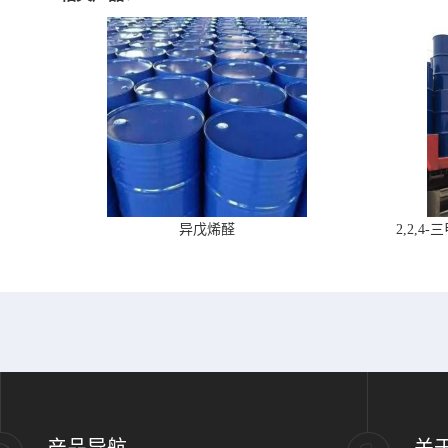
异戊烯醛
2,2,