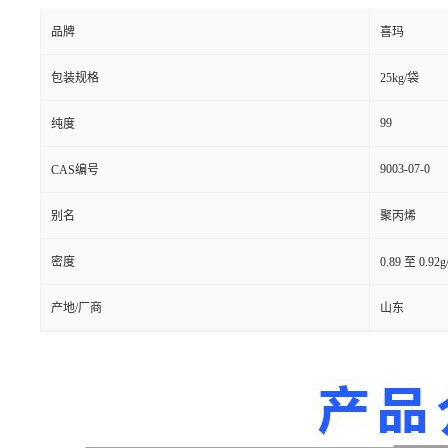
品牌
喜玛
包装规格
25kg/袋
99
纯度
9003-07-0
CAS编号
别名
聚丙烯
密度
0.89 至 0.92g
产地/厂商
山东