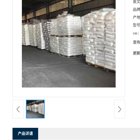
英
品
产
型
cas
发
更
产品详请