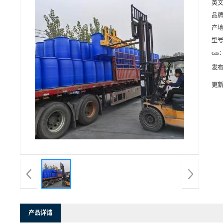
英
品
产
型
cas
发
更
产品详请