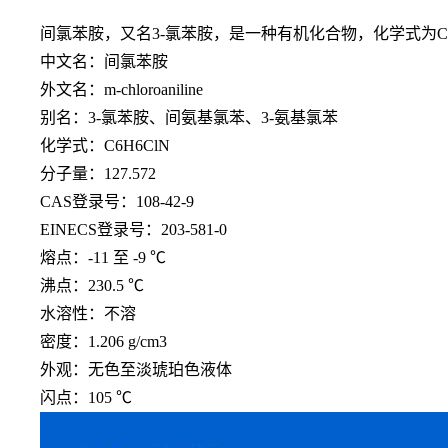
间氯苯胺，又名
3-氯苯胺，是一种有机化合物，化学式为C
中文名：间氯苯胺
外文名：
m-chloroaniline
别名：
3-氯苯胺、间氨基氯苯、3-氨基氯苯
化学式：
C6H6ClN
分子量：
127.572
CAS登录号：108-42-9
EINECS登录号：203-581-0
熔点：
-11 至 -9 ℃
沸点：
230.5 ℃
水溶性：不溶
密度：
1.206 g/cm3
外观：无色至淡琥珀色液体
闪点：
105 ℃