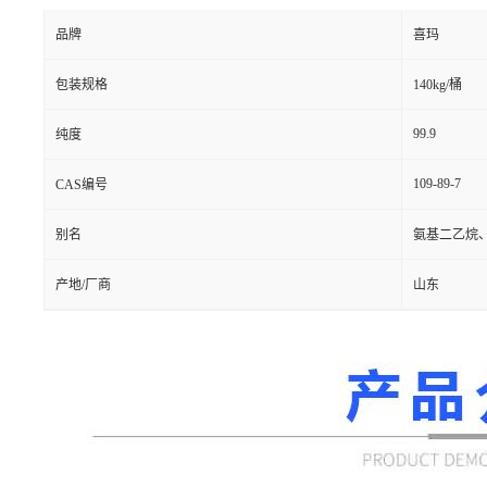
品牌
喜玛
包装规格
140kg/桶
99.9
纯度
109-89-7
CAS编号
别名
氨基二乙烷
产地/厂商
山东