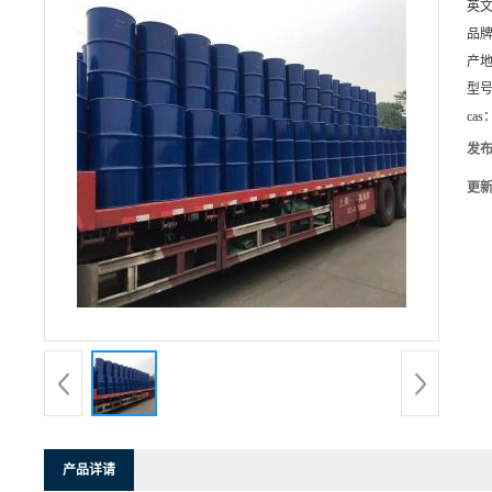
英
品
产
型
cas
发
更
产品详请