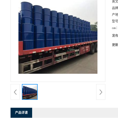
英
品
产
型
cas
发
更
产品详请