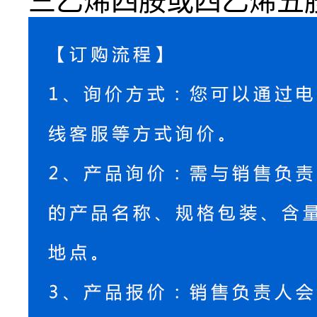
三乙烯四胺或四乙烯五