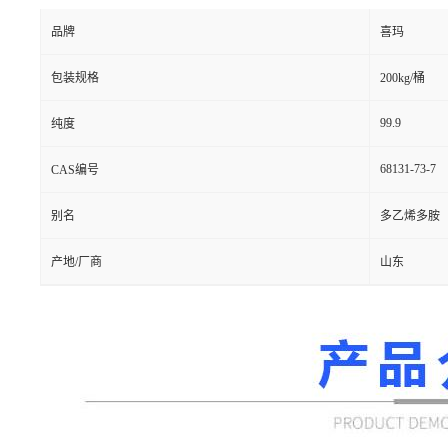
品牌
喜玛
包装规格
200kg/桶
99.9
纯度
68131-73-7
CAS编号
别名
多乙烯多胺
产地/厂商
山东