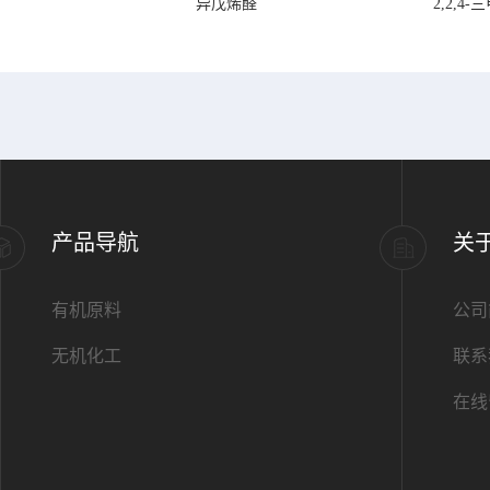
异戊烯醛
2,2,
产品导航
关
有机原料
公司
无机化工
联系
在线