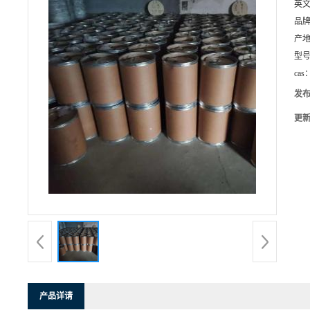
英
品
产
型
cas
发
更
产品详请