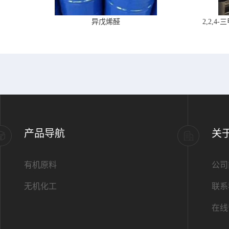
异戊烯醛
2,2,
产品导航
关
有机原料
公司
无机化工
联系
在线