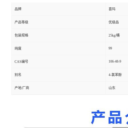
品牌
喜玛
产品等级
优级品
包装规格
25kg/桶
99
纯度
106-48-9
CAS编号
别名
4-氯苯酚
产地/厂商
山东