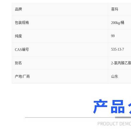
品牌
喜玛
包装规格
200kg/桶
99
纯度
535-13-7
CAS编号
别名
2-氯丙酸乙
产地/厂商
山东