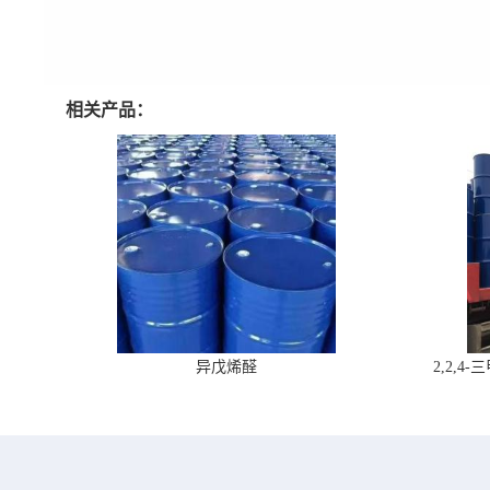
相关产品：
异戊烯醛
2,2,