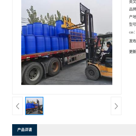
英
品
产
型
cas
发
更
产品详请